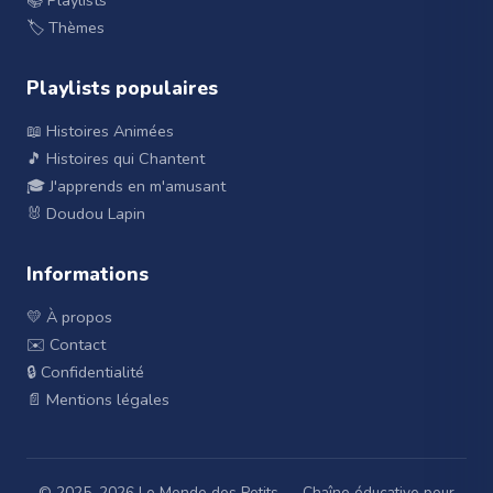
📚 Playlists
🏷️ Thèmes
Playlists populaires
📖 Histoires Animées
🎵 Histoires qui Chantent
🎓 J'apprends en m'amusant
🐰 Doudou Lapin
Informations
💛 À propos
✉️ Contact
🔒 Confidentialité
📄 Mentions légales
© 2025–
2026
Le Monde des Petits — Chaîne éducative pour